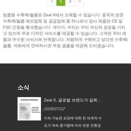
<
1
2
>
맞춤형 수축백/필름은 Zeal X에서 도매할 수 있습니다. 중국의 전문
수축백/필름 제조업체 및 공급업체 중 하나로서 당사 제품은 CE 및
FSC 인증을 통과했습니다. 게다가, 우리는 우리 자신의 공장을 가지
고 있으며 무료 디자인 서비스를 제공할 수 있습니다. 고객은 우리 제
품과 우수한 서비스에 만족합니다. 저렴하게 구매하고 싶다면 수축백/
필름. 저희에게 연락하시면 무료 샘플을 제공해 드리겠습니다.
소식
 EU
Zeal X, 글로벌 브랜드가 일회용
Zeal 
글라
플라스틱 포장을 대체할 수 있도
PPWR
2026/07/22
2026/0
록 맞춤형 글라신지 종이 봉투
신지 종
출시
지속
지속 가능한 포장에 대한 전 세계적 수
Zeal X I
맞춤
요가 계속 증가함에 따라 전문 친환경
가능한 