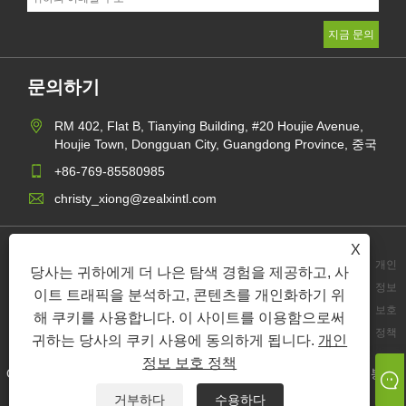
문의하기
RM 402, Flat B, Tianying Building, #20 Houjie Avenue,
Houjie Town, Dongguan City, Guangdong Province, 중국
+86-769-85580985
christy_xiong@zealxintl.com
X
개인
당사는 귀하에게 더 나은 탐색 경험을 제공하고, 사
정보
이트 트래픽을 분석하고, 콘텐츠를 개인화하기 위
Links
Sitemap
RSS
XML
보호
해 쿠키를 사용합니다. 이 사이트를 이용함으로써
정책
귀하는 당사의 쿠키 사용에 동의하게 됩니다.
개인
정보 보호 정책
Copyright © 2023 Zeal X International Limited - 종이 상자, 종이 봉투,
종이 우편물 - 모든 권리 보유.
거부하다
수용하다