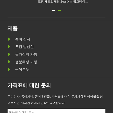
다.
포장 제조업체인 Zeal X는 업그레이드
형 글라신
없는
된 Custom Glassine Paper Bag 시리
친환경 
새로
즈를 공식 출시했습니다. 기존 비닐봉
포장 트
요구
지에 대한 프리미엄 대안으로 설계된
운 EU 
.
이 신제품은 투명성, 재활용성, 내유성
사항을 준
제품
및 맞춤형 브랜딩을 결합하여 패션, 소
종이 상자
매, 화장품 및 전자상거래 기업이 환경
목표를 달성하는 동시에 제품 프레젠
우편 발신인
테이션을 향상시킬 수 있도록 지원합
글라신지 가방
니다.
생분해성 가방
종이봉투
가격표에 대한 문의
종이상자, 종이가방, 종이우편물, 가격표에 대한 문의사항은 이메일을 남
겨주시면 24시간 이내에 연락드리겠습니다.