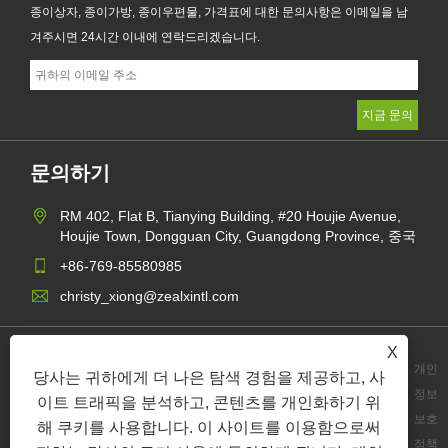
종이상자, 종이가방, 종이우편물, 가격표에 대한 문의사항은 이메일을 남
겨주시면 24시간 이내에 연락드리겠습니다.
문의하기
RM 402, Flat B, Tianying Building, #20 Houjie Avenue,
Houjie Town, Dongguan City, Guangdong Province, 중국
+86-769-85580985
christy_xiong@zealxintl.com
X
개인
당사는 귀하에게 더 나은 탐색 경험을 제공하고, 사
정보
이트 트래픽을 분석하고, 콘텐츠를 개인화하기 위
Links
Sitemap
RSS
XML
보호
해 쿠키를 사용합니다. 이 사이트를 이용함으로써
정책