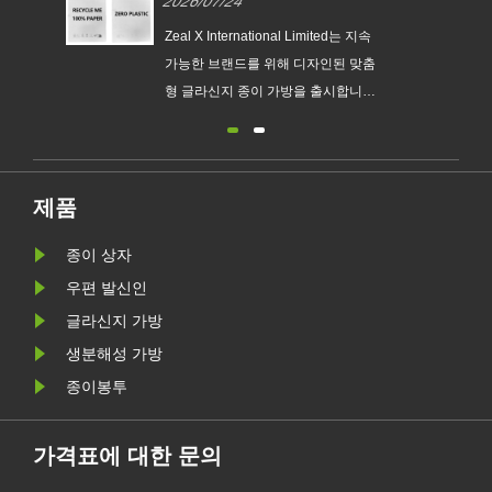
2026/07/22
2026/0
록 맞춤형 글라신지 종이 봉투
신지 종
출시
지속
지속 가능한 포장에 대한 전 세계적 수
Zeal X I
맞춤
요가 계속 증가함에 따라 전문 친환경
가능한 
다.
포장 제조업체인 Zeal X는 업그레이드
형 글라신
없는
된 Custom Glassine Paper Bag 시리
친환경 
새로
즈를 공식 출시했습니다. 기존 비닐봉
포장 트
요구
지에 대한 프리미엄 대안으로 설계된
운 EU 
.
이 신제품은 투명성, 재활용성, 내유성
사항을 준
제품
및 맞춤형 브랜딩을 결합하여 패션, 소
종이 상자
매, 화장품 및 전자상거래 기업이 환경
목표를 달성하는 동시에 제품 프레젠
우편 발신인
테이션을 향상시킬 수 있도록 지원합
글라신지 가방
니다.
생분해성 가방
종이봉투
가격표에 대한 문의