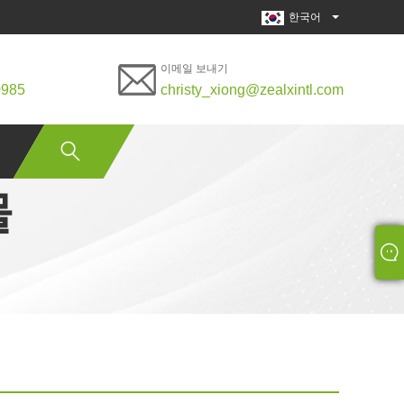
한국어
이메일 보내기
0985
christy_xiong@zealxintl.com
물