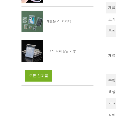
제품
크기
재활용 PE 지퍼백
두께
LDPE 지퍼 잠금 가방
재료
모든 신제품
수량
색상
인쇄
씰링