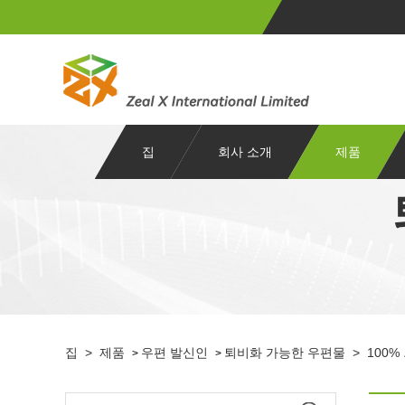
집
회사 소개
제품
집
>
제품
우편 발신인
퇴비화 가능한 우편물
>
100
>
>