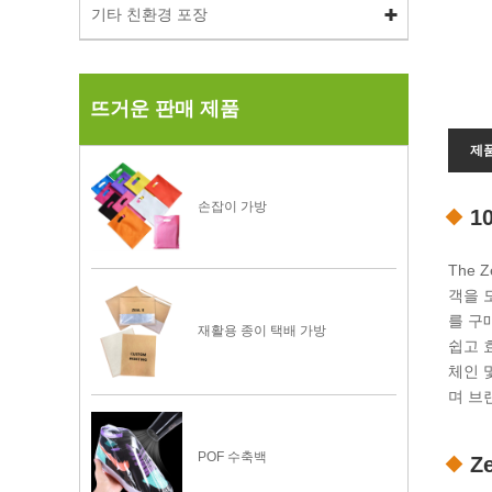
기타 친환경 포장
뜨거운 판매 제품
제
손잡이 가방
1
The
객을 
를 구
재활용 종이 택배 가방
쉽고 
체인 
며 브
POF 수축백
Z