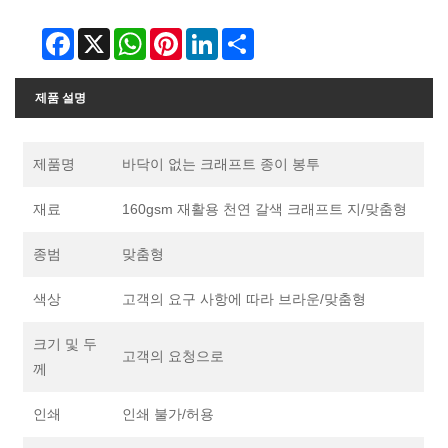
Facebook
X
WhatsApp
Pinterest
LinkedIn
Share
제품 설명
제품명
바닥이 없는 크래프트 종이 봉투
재료
160gsm 재활용 천연 갈색 크래프트 지/맞춤형
종범
맞춤형
색상
고객의 요구 사항에 따라 브라운/맞춤형
크기 및 두
고객의 요청으로
께
인쇄
인쇄 불가/허용