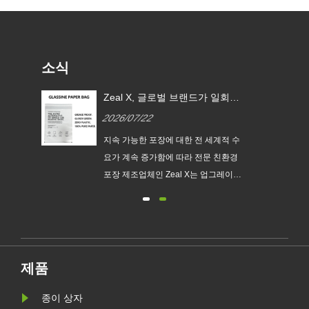
소식
 EU
Zeal X, 글로벌 브랜드가 일회용
글라
플라스틱 포장을 대체할 수 있도
2026/07/22
록 맞춤형 글라신지 종이 봉투
출시
지속
지속 가능한 포장에 대한 전 세계적 수
맞춤
요가 계속 증가함에 따라 전문 친환경
다.
포장 제조업체인 Zeal X는 업그레이드
없는
된 Custom Glassine Paper Bag 시리
새로
즈를 공식 출시했습니다. 기존 비닐봉
요구
지에 대한 프리미엄 대안으로 설계된
.
이 신제품은 투명성, 재활용성, 내유성
및 맞춤형 브랜딩을 결합하여 패션, 소
제품
매, 화장품 및 전자상거래 기업이 환경
목표를 달성하는 동시에 제품 프레젠
종이 상자