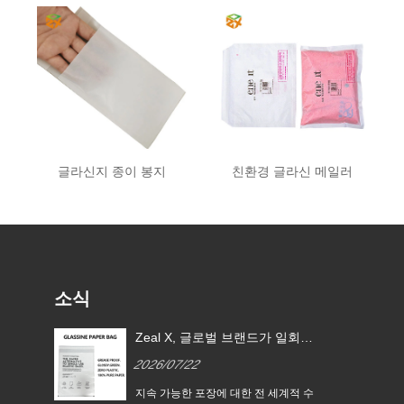
글라신지 종이 봉지
친환경 글라신 메일러
소식
 EU
Zeal X, 글로벌 브랜드가 일회용
글라
플라스틱 포장을 대체할 수 있도
2026/07/22
록 맞춤형 글라신지 종이 봉투
출시
지속
지속 가능한 포장에 대한 전 세계적 수