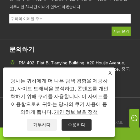
겨주시면 24시간 이내에 연락드리겠습니다.
문의하기
RM 402, Flat B, Tianying Building, #20 Houjie Avenue,
Houjie Town, Dongguan City, Guangdong Province, 중국
X
+86-769-85580985
당사는 귀하에게 더 나은 탐색 경험을 제공하
christy_xiong@zealxintl.com
고, 사이트 트래픽을 분석하고, 콘텐츠를 개인
화하기 위해 쿠키를 사용합니다. 이 사이트를
이용함으로써 귀하는 당사의 쿠키 사용에 동
개인
의하게 됩니다.
개인 정보 보호 정책
정보
Links
Sitemap
RSS
XML
거부하다
수용하다
보호
왓츠앱
이메일
정책