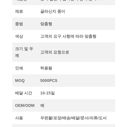
재료
글라신지 종이
종범
맞춤형
색상
고객의 요구 사항에 따라 맞춤형
크기 및 두
고객의 요청으로
께
인쇄
허용됨
MOQ
5000PCS
배달 시간
10-15일
OEM/ODM
예
사용
우편물/포장/배송/배달/문서/의류/도서