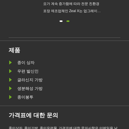
맞춤
요가 계속 증가함에 따라 전문 친환경
다.
포장 제조업체인 Zeal X는 업그레이드
없는
된 Custom Glassine Paper Bag 시리
새로
즈를 공식 출시했습니다. 기존 비닐봉
요구
지에 대한 프리미엄 대안으로 설계된
.
이 신제품은 투명성, 재활용성, 내유성
및 맞춤형 브랜딩을 결합하여 패션, 소
제품
매, 화장품 및 전자상거래 기업이 환경
목표를 달성하는 동시에 제품 프레젠
종이 상자
테이션을 향상시킬 수 있도록 지원합
우편 발신인
니다.
글라신지 가방
생분해성 가방
종이봉투
가격표에 대한 문의
종이상자, 종이가방, 종이우편물, 가격표에 대한 문의사항은 이메일을 남