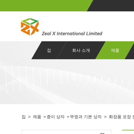
집
회사 소개
제품
집
>
제품
종이 상자
뚜껑과 기본 상자
>
화장품 포장 
>
>