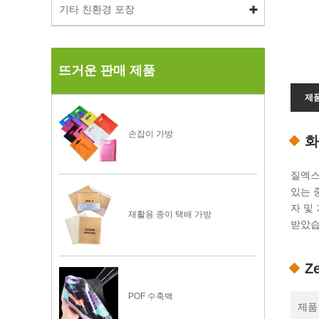
기타 친환경 포장
뜨거운 판매 제품
제
손잡이 가방
화
질엑스
있는 
자 및 
재활용 종이 택배 가방
받았습
Z
POF 수축백
제품