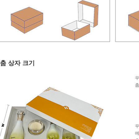
춤 상자 크기
우
춤
●
●
●
우
에