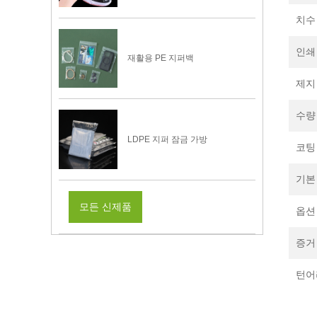
치수
인쇄
재활용 PE 지퍼백
제지
수량
LDPE 지퍼 잠금 가방
코팅
기본
모든 신제품
옵션
증거
턴어