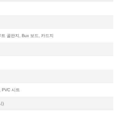
E-플루트 골판지, Bux 보드, 카드지
 PVC 시트
시)