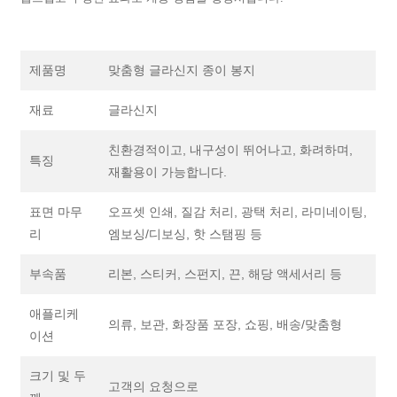
제품명
맞춤형 글라신지 종이 봉지
재료
글라신지
친환경적이고, 내구성이 뛰어나고, 화려하며,
특징
재활용이 가능합니다.
표면 마무
오프셋 인쇄, 질감 처리, 광택 처리, 라미네이팅,
리
엠보싱/디보싱, 핫 스탬핑 등
부속품
리본, 스티커, 스펀지, 끈, 해당 액세서리 등
애플리케
의류, 보관, 화장품 포장, 쇼핑, 배송/맞춤형
이션
크기 및 두
고객의 요청으로