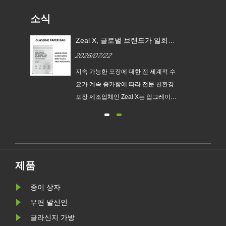
소식
 EU
Zeal X, 글로벌 브랜드가 일회용
글라
플라스틱 포장을 대체할 수 있도
2026/07/22
록 맞춤형 글라신지 종이 봉투
출시
지속
지속 가능한 포장에 대한 전 세계적 수
맞춤
요가 계속 증가함에 따라 전문 친환경
다.
포장 제조업체인 Zeal X는 업그레이드
없는
된 Custom Glassine Paper Bag 시리
새로
즈를 공식 출시했습니다. 기존 비닐봉
요구
지에 대한 프리미엄 대안으로 설계된
.
이 신제품은 투명성, 재활용성, 내유성
및 맞춤형 브랜딩을 결합하여 패션, 소
제품
매, 화장품 및 전자상거래 기업이 환경
목표를 달성하는 동시에 제품 프레젠
종이 상자
테이션을 향상시킬 수 있도록 지원합
우편 발신인
니다.
글라신지 가방