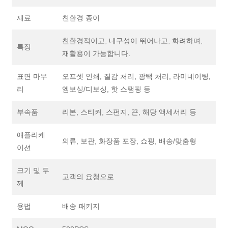
재료
친환경 종이
친환경적이고, 내구성이 뛰어나고, 화려하며,
특징
재활용이 가능합니다.
표면 마무
오프셋 인쇄, 질감 처리, 광택 처리, 라미네이팅,
리
엠보싱/디보싱, 핫 스탬핑 등
부속품
리본, 스티커, 스펀지, 끈, 해당 액세서리 등
애플리케
의류, 보관, 화장품 포장, 쇼핑, 배송/맞춤형
이션
크기 및 두
고객의 요청으로
께
용법
배송 패키지