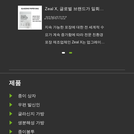
 EU
Zeal X, 글로벌 브랜드가 일회용
글라
플라스틱 포장을 대체할 수 있도
2026/07/22
록 맞춤형 글라신지 종이 봉투
출시
지속
지속 가능한 포장에 대한 전 세계적 수
맞춤
요가 계속 증가함에 따라 전문 친환경
다.
포장 제조업체인 Zeal X는 업그레이드
없는
된 Custom Glassine Paper Bag 시리
새로
즈를 공식 출시했습니다. 기존 비닐봉
요구
지에 대한 프리미엄 대안으로 설계된
.
이 신제품은 투명성, 재활용성, 내유성
및 맞춤형 브랜딩을 결합하여 패션, 소
제품
매, 화장품 및 전자상거래 기업이 환경
목표를 달성하는 동시에 제품 프레젠
종이 상자
테이션을 향상시킬 수 있도록 지원합
우편 발신인
니다.
글라신지 가방
생분해성 가방
종이봉투