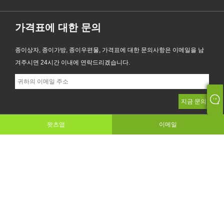
가격표에 대한 문의
X
당사는 귀하에게 더 나은 탐색 경험을 제공하
종이상자, 종이가방, 종이우편물, 가격표에 대한 문의사항은 이메일을 남
고, 사이트 트래픽을 분석하고, 콘텐츠를 개인
겨주시면 24시간 이내에 연락드리겠습니다.
화하기 위해 쿠키를 사용합니다. 이 사이트를
이용함으로써 귀하는 당사의 쿠키 사용에 동
의하게 됩니다.
개인 정보 보호 정책
거부하다
수용하다
왓츠앱
이메일
문의하기
RM 402, Flat B, Tianying Building, #20 Houjie Avenue,
Houjie Town, Dongguan City, Guangdong Province, 중국
+86-769-85580985
christy_xiong@zealxintl.com