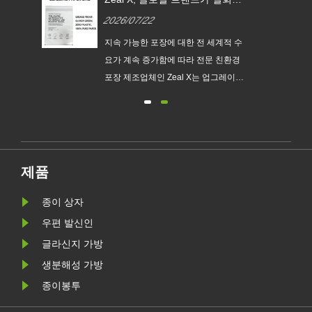
글라
플라스틱 포장을 대체할 수 있도
2026/07/22
록 맞춤형 글라신지 종이 봉투
출시
지속
지속 가능한 포장에 대한 전 세계적 수
맞춤
요가 계속 증가함에 따라 전문 친환경
다.
포장 제조업체인 Zeal X는 업그레이드
없는
된 Custom Glassine Paper Bag 시리
새로
즈를 공식 출시했습니다. 기존 비닐봉
요구
지에 대한 프리미엄 대안으로 설계된
.
이 신제품은 투명성, 재활용성, 내유성
및 맞춤형 브랜딩을 결합하여 패션, 소
제품
매, 화장품 및 전자상거래 기업이 환경
목표를 달성하는 동시에 제품 프레젠
종이 상자
테이션을 향상시킬 수 있도록 지원합
우편 발신인
니다.
글라신지 가방
생분해성 가방
종이봉투