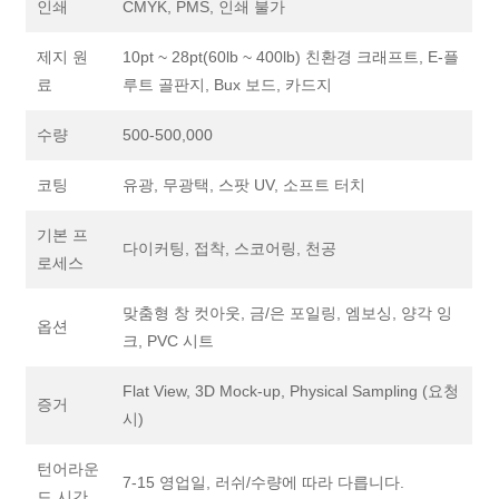
인쇄
CMYK, PMS, 인쇄 불가
제지 원
10pt ~ 28pt(60lb ~ 400lb) 친환경 크래프트, E-플
료
루트 골판지, Bux 보드, 카드지
수량
500-500,000
코팅
유광, 무광택, 스팟 UV, 소프트 터치
기본 프
다이커팅, 접착, 스코어링, 천공
로세스
맞춤형 창 컷아웃, 금/은 포일링, 엠보싱, 양각 잉
옵션
크, PVC 시트
Flat View, 3D Mock-up, Physical Sampling (요청
증거
시)
턴어라운
7-15 영업일, 러쉬/수량에 따라 다릅니다.
드 시간