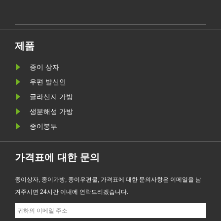
새로
즈를 공식 출시했습니다. 기존 비닐봉
요구
지에 대한 프리미엄 대안으로 설계된
.
이 신제품은 투명성, 재활용성, 내유성
및 맞춤형 브랜딩을 결합하여 패션, 소
제품
매, 화장품 및 전자상거래 기업이 환경
목표를 달성하는 동시에 제품 프레젠
종이 상자
테이션을 향상시킬 수 있도록 지원합
우편 발신인
니다.
글라신지 가방
생분해성 가방
종이봉투
가격표에 대한 문의
종이상자, 종이가방, 종이우편물, 가격표에 대한 문의사항은 이메일을 남
겨주시면 24시간 이내에 연락드리겠습니다.