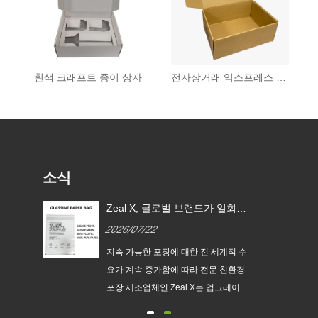
흰색 크래프트 종이 상자
전자상거래 익스프레스 박스
소식
 EU
Zeal X, 글로벌 브랜드가 일회용
글라
플라스틱 포장을 대체할 수 있도
2026/07/22
록 맞춤형 글라신지 종이 봉투
출시
지속
지속 가능한 포장에 대한 전 세계적 수
맞춤
요가 계속 증가함에 따라 전문 친환경
다.
포장 제조업체인 Zeal X는 업그레이드
없는
된 Custom Glassine Paper Bag 시리