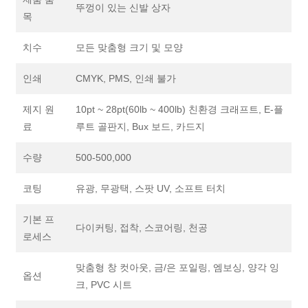
뚜껑이 있는 신발 상자
목
치수
모든 맞춤형 크기 및 모양
인쇄
CMYK, PMS, 인쇄 불가
제지 원
10pt ~ 28pt(60lb ~ 400lb) 친환경 크래프트, E-플
료
루트 골판지, Bux 보드, 카드지
수량
500-500,000
코팅
유광, 무광택, 스팟 UV, 소프트 터치
기본 프
다이커팅, 접착, 스코어링, 천공
로세스
맞춤형 창 컷아웃, 금/은 포일링, 엠보싱, 양각 잉
옵션
크, PVC 시트